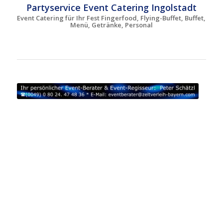
Partyservice Event Catering Ingolstadt
Event Catering für Ihr Fest Fingerfood, Flying-Buffet, Buffet,
Menü, Getränke, Personal
Partyzelte Verleih Ingolstadt | Zelte mieten Abensberg |
Zeltverleih Altmühl
tal | Zeltvermietung Bad Abbach |
Festzelte Bad Gögging | Partyzelte mieten Beilngries |
Zelte Verleih Eichstätt | Zeltverleih Gaimerheim |
Zeltvermietung Geisenfeld | Festzelte mieten Hallertau |
Partyzelte Verleih Ilmtal | Zelte mieten Kelheim |
Zeltverleih Königsmoos | Zeltvermietung Kösching |
Festzelte Verleih Langquaid | Partyzelte mieten Mainburg
| Zelte Verleih Manching | Zeltverleih Neuburg Donau |
Zeltvermietung Neustadt Donau | Festzelte mieten
Oberdolling | Partyzelte Verleih Pfaffenhofen Ilm | Zelte
mieten Reichertshausen | Zeltverleih Rohr in NB |
Zeltvermietung Schrobenhausen | Festzelte
Schweitenkirchen | Partyzelte Verleih Vohburg Donau |
Zelte Verleih Wettstetten | Zeltverleih Wolnzach