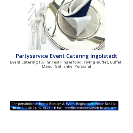
Partyservice Event Catering Ingolstadt
Event Catering für Ihr Fest Fingerfood, Flying-Buffet, Buffet,
Menü, Getränke, Personal
Partyzelte Verleih Ingolstadt | Zelte mieten Abensberg |
Zeltverleih Altmühl
tal | Zeltvermietung Bad Abbach |
Festzelte Bad Gögging | Partyzelte mieten Beilngries |
Zelte Verleih Eichstätt | Zeltverleih Gaimerheim |