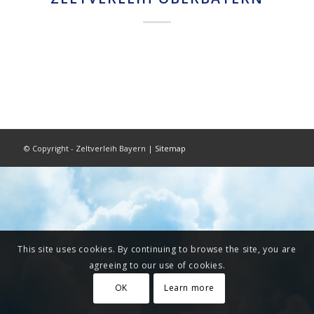
© Copyright - Zeltverleih Bayern |
Sitemap
This site uses cookies. By continuing to browse the site, you are
agreeing to our use of cookies.
OK
Learn more