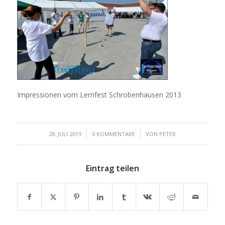
Impressionen vom Lernfest Schrobenhausen 2013
/
/
28. JULI 2019
0 KOMMENTARE
VON
PETER
Eintrag teilen