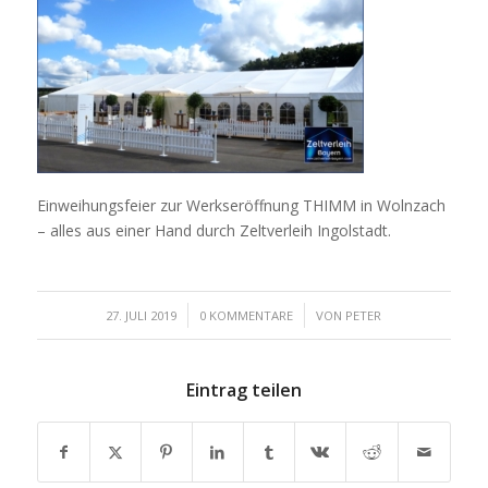
Einweihungsfeier zur Werkseröffnung THIMM in Wolnzach
– alles aus einer Hand durch Zeltverleih Ingolstadt.
/
/
27. JULI 2019
0 KOMMENTARE
VON
PETER
Eintrag teilen